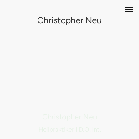
Christopher Neu
Praxis
für Osteopathie
und Naturheilkunde
Christopher Neu
Heilpraktiker I D.O. Int.